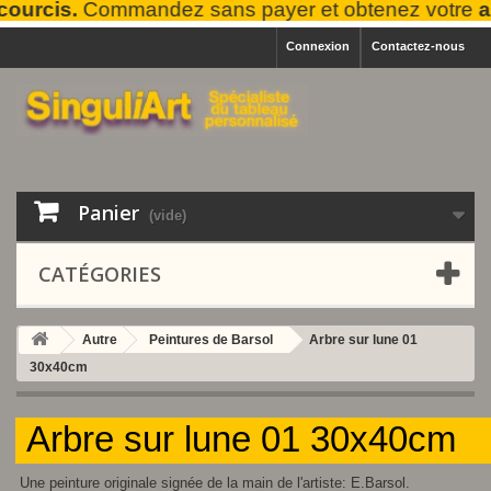
urcis.
Commandez sans payer et obtenez votre
ape
Connexion
Contactez-nous
Panier
(vide)
CATÉGORIES
Autre
Peintures de Barsol
Arbre sur lune 01
30x40cm
Arbre sur lune 01 30x40cm
Une peinture originale signée de la main de l'artiste: E.Barsol.