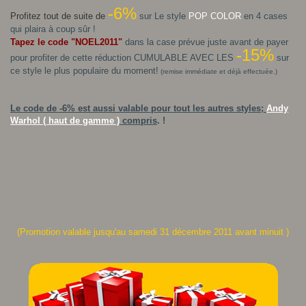
-6%
Profitez tout de suite de
sur Le style
POP COLOR
en 4 cases
qui plaira à coup sûr !
Tapez le code "NOEL2011"
dans la case prévue juste avant de payer
-15%
pour profiter de cette réduction
CUMULABLE AVEC LES
sur
ce style le plus populaire du moment!
(remise immédiate et déjà effectuée.)
Le code de -6% est aussi valable pour tout les autres styles;
Andy
Warhol ( haut de gamme )
compris
. !
(Promotion valable jusqu'au samedi 31 décembre 2011 avant minuit )