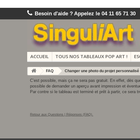
Besoin d'aide ? Appelez le 04 11 65 71 30
ACCUEIL
TOUS NOS TABLEAUX POP ART !
ES
FAQ
Changer une photo du projet personnalisé
C’est possible, mais ça ne sera pas gratuit. En effet, dès q
possible de demander un aperçu avant impression et éventue
Par contre si le tableau est terminé et prêt à partir, ce sera tr
Retour aux Questions | Réponses (FAQ).