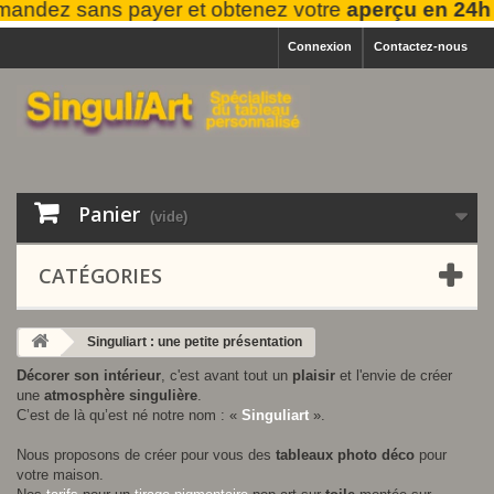
dez sans payer et obtenez votre
aperçu en 24h 
Connexion
Contactez-nous
Panier
(vide)
CATÉGORIES
Singuliart : une petite présentation
Décorer son intérieur
, c'est avant tout un
plaisir
et l'envie de créer
une
atmosphère singulière
.
C’est de là qu’est né notre nom : «
Singuliart
».
Nous proposons de créer pour vous des
tableaux photo déco
pour
votre maison.