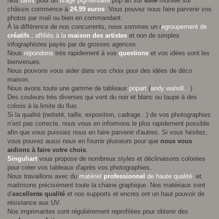
Nos
tarifs
pour un
tirage pigmentaire
pop art sur
toile
montée sur
châssis commence à
24.99 euros
. Vous pouvez nous faire parvenir vos
photos par mail ou bien en commandant.
À la différence de nos concurrents, nous sommes un r
egroupement de
créatifs
; affiliés à la
maison des artistes
et non de simples
infographistes payés par de grosses agences.
Nous
répondons
très rapidement à vos
questions
et vos idées sont les
bienvenues.
Nous pouvons vous aider dans vos choix pour des idées de déco
maison.
Nous avons toute une gamme de tableaux
popart
(
andy waholl
…
)
Des couleurs très diverses qui vont du noir et blanc ou taupe à des
coloris à la limite du fluo.
Si la qualité (netteté, taille, exposition, cadrage...) de vos photographies
n’est pas correcte, nous vous en informons le plus rapidement possible
afin que vous puissiez nous en faire parvenir d'autres. Si vous hésitez,
vous pouvez aussi nous en fournir plusieurs pour que
nous vous
aidions à faire votre choix
.
Singuliart
vous propose de nombreux styles et déclinaisons colorées
pour créer vos tableaux d'après vos photographies.
Nous travaillons avec du
matériel
professionnel
de haute qualité
et
maitrisons précisément toute la chaine graphique. Nos matériaux sont
d’
excellente qualité
et nos supports et encres ont un haut pouvoir de
résistance aux UV.
Nos imprimantes sont régulièrement reprofilées pour obtenir des