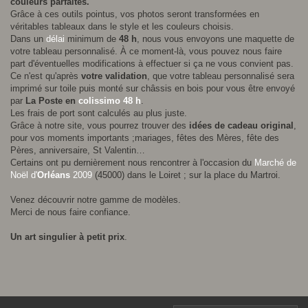
couleurs parfaites.
Grâce à ces outils pointus, vos photos seront transformées en
véritables tableaux dans le style et les couleurs choisis.
Dans un
délai
minimum de
48 h
, nous vous envoyons une maquette de
votre tableau personnalisé. À ce moment-là, vous pouvez nous faire
part d'éventuelles modifications à effectuer si ça ne vous convient pas.
Ce n'est qu'après
votre validation
, que votre tableau personnalisé sera
imprimé sur toile puis monté sur châssis en bois pour vous être envoyé
par
La Poste en
colissimo 48 h
.
Les frais de port sont calculés au plus juste.
Grâce à notre site, vous pourrez trouver des
idées de cadeau original
,
pour vos moments importants ;mariages, fêtes des Mères, fête des
Pères, anniversaire, St Valentin…
Certains ont pu dernièrement nous rencontrer à l'occasion du
Marché de
Noël d'
Orléans
2009
(45000) dans le Loiret ; sur la place du Martroi.
Venez découvrir notre gamme de modèles.
Merci de nous faire confiance.
Un art singulier à petit prix
.