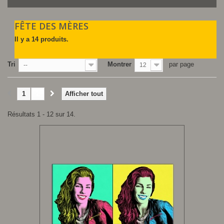
FÊTE DES MÈRES
Il y a 14 produits.
Tri
Montrer
par page
--
12
1
2
Afficher tout
Résultats 1 - 12 sur 14.