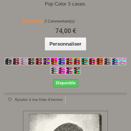
Pop Color 3 cases.
2
Commentaire(s)
74,00 €
Personnaliser
Disponible
Ajouter à ma liste d'envies